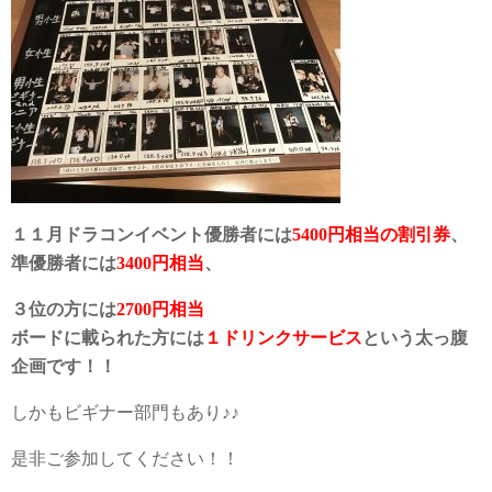
１１月ドラコンイベント優勝者には
5400円相当の割引券
、
準優勝者には
3400円相当
、
３位の方には
2700円相当
ボードに載られた方には
１ドリンクサービス
という太っ腹
企画です！！
しかもビギナー部門もあり♪♪
是非ご参加してください！！